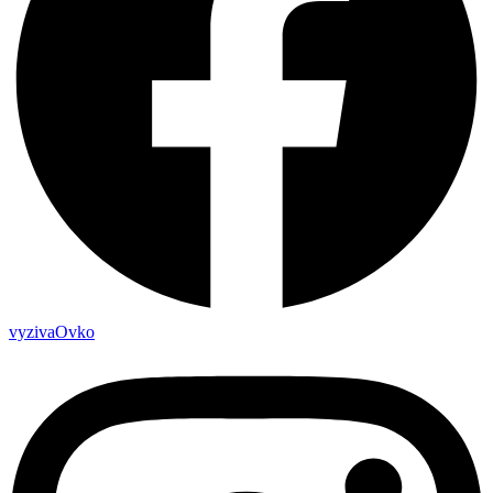
vyzivaOvko