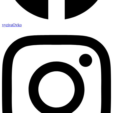
vyzivaOvko