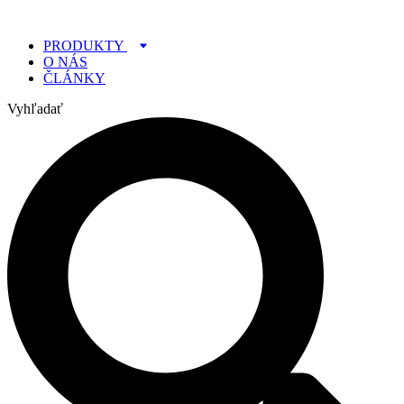
Preskočiť
na
PRODUKTY
obsah
O NÁS
ČLÁNKY
Vyhľadať