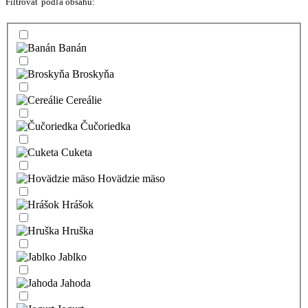
Filtrovať podľa obsahu:
Banán
Broskyňa
Cereálie
Čučoriedka
Cuketa
Hovädzie mäso
Hrášok
Hruška
Jablko
Jahoda