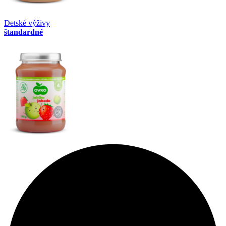
Detské výživy
štandardné