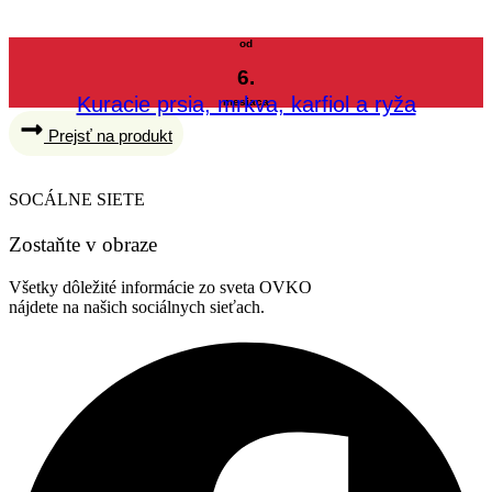
od
6.
Kuracie prsia, mrkva, karfiol a ryža
mesiaca
Prejsť na produkt
SOCÁLNE SIETE
Zostaňte v obraze
Všetky dôležité informácie zo sveta OVKO
nájdete na našich sociálnych sieťach.