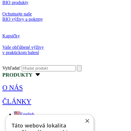
BIO produkty
Ochutnajte naše
BIO výživy a pokrmy
Kapsičky
Vaše obľúbené výživy
v praktickom balení
Vyhľadať
PRODUKTY
O NÁS
ČLÁNKY
English
×
Táto webová lokalita