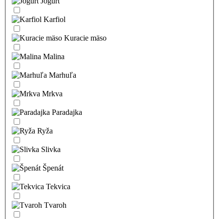
Jogurt
Karfiol
Kuracie mäso
Malina
Marhuľa
Mrkva
Paradajka
Ryža
Slivka
Špenát
Tekvica
Tvaroh