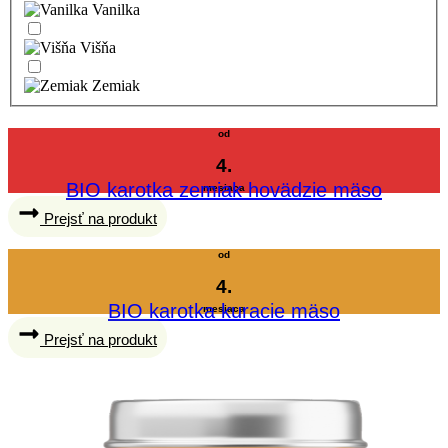
Vanilka
Višňa
Zemiak
od
4.
BIO karotka zemiak hovädzie mäso
mesiaca
Prejsť na produkt
od
4.
BIO karotka kuracie mäso
mesiaca
Prejsť na produkt