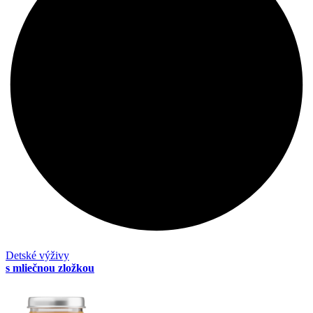
Detské výživy
s mliečnou zložkou