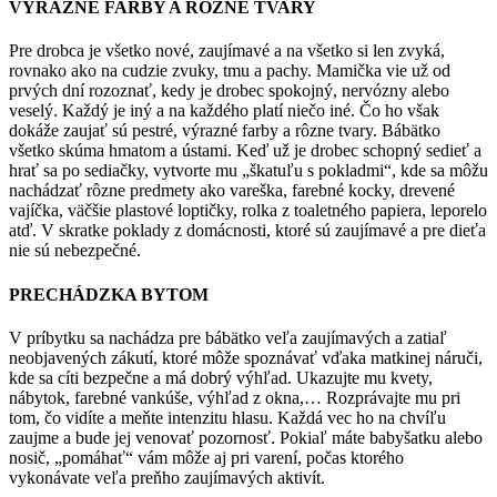
VÝRAZNÉ FARBY A RÔZNE TVARY
Pre drobca je všetko nové, zaujímavé a na všetko si len zvyká,
rovnako ako na cudzie zvuky, tmu a pachy. Mamička vie už od
prvých dní rozoznať, kedy je drobec spokojný, nervózny alebo
veselý. Každý je iný a na každého platí niečo iné. Čo ho však
dokáže zaujať sú pestré, výrazné farby a rôzne tvary. Bábätko
všetko skúma hmatom a ústami. Keď už je drobec schopný sedieť a
hrať sa po sediačky, vytvorte mu „škatuľu s pokladmi“, kde sa môžu
nachádzať rôzne predmety ako vareška, farebné kocky, drevené
vajíčka, väčšie plastové loptičky, rolka z toaletného papiera, leporelo
atď. V skratke poklady z domácnosti, ktoré sú zaujímavé a pre dieťa
nie sú nebezpečné.
PRECHÁDZKA BYTOM
V príbytku sa nachádza pre bábätko veľa zaujímavých a zatiaľ
neobjavených zákutí, ktoré môže spoznávať vďaka matkinej náruči,
kde sa cíti bezpečne a má dobrý výhľad. Ukazujte mu kvety,
nábytok, farebné vankúše, výhľad z okna,… Rozprávajte mu pri
tom, čo vidíte a meňte intenzitu hlasu. Každá vec ho na chvíľu
zaujme a bude jej venovať pozornosť. Pokiaľ máte babyšatku alebo
nosič, „pomáhať“ vám môže aj pri varení, počas ktorého
vykonávate veľa preňho zaujímavých aktivít.