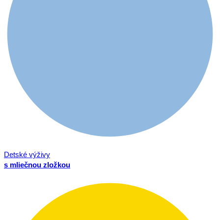
Detské výživy
s mliečnou zložkou