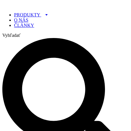
Preskočiť
na
PRODUKTY
obsah
O NÁS
ČLÁNKY
Vyhľadať