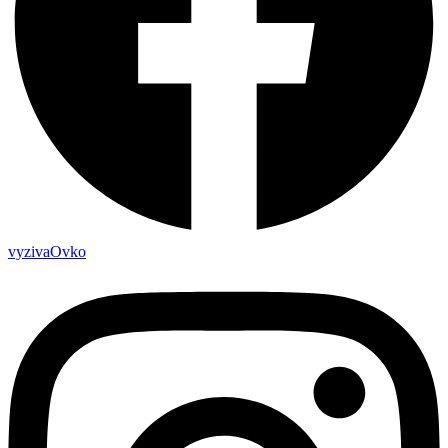
vyzivaOvko