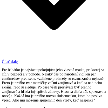
Čítať ďalej
Pre bábätko je najviac upokojujúca jeho vlastná matka, pri ktorej sa
cíti v bezpečí a v pohode. Nejaký čas po narodení vidí len pár
centimetrov pred seba, vzdialené predmety sú rozmazané a nejasné.
Preto je preňho tvár mamičky veľmi zaujímavá a keď sa nad neho
skláňa, rado ju sleduje. Po čase však prestávate byť preňho
zaujímavá a hľadá iný spôsob zábavy. Hrou sa dieťa učí, spoznáva a
rozvíja. Každá hra je preňho novou skúsenosťou, ktorá ho posúva
vpred. Ako mu môžeme spríjemniť deň vtedy, keď nespinká?