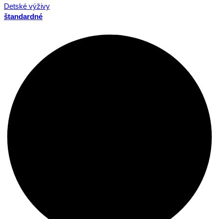
Detské výživy
štandardné