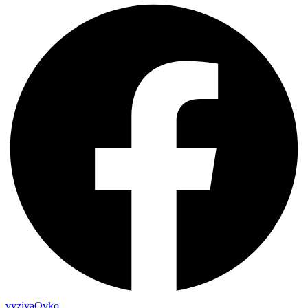
vyzivaOvko