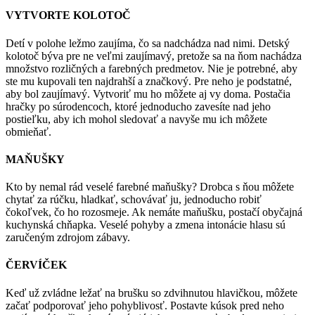
VYTVORTE KOLOTOČ
Detí v polohe ležmo zaujíma, čo sa nadchádza nad nimi. Detský
kolotoč býva pre ne veľmi zaujímavý, pretože sa na ňom nachádza
množstvo rozličných a farebných predmetov. Nie je potrebné, aby
ste mu kupovali ten najdrahší a značkový. Pre neho je podstatné,
aby bol zaujímavý. Vytvoriť mu ho môžete aj vy doma. Postačia
hračky po súrodencoch, ktoré jednoducho zavesíte nad jeho
postieľku, aby ich mohol sledovať a navyše mu ich môžete
obmieňať.
MAŇUŠKY
Kto by nemal rád veselé farebné maňušky? Drobca s ňou môžete
chytať za rúčku, hladkať, schovávať ju, jednoducho robiť
čokoľvek, čo ho rozosmeje. Ak nemáte maňušku, postačí obyčajná
kuchynská chňapka. Veselé pohyby a zmena intonácie hlasu sú
zaručeným zdrojom zábavy.
ČERVÍČEK
Keď už zvládne ležať na brušku so zdvihnutou hlavičkou, môžete
začať podporovať jeho pohyblivosť. Postavte kúsok pred neho