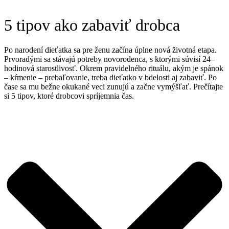
5 tipov ako zabaviť drobca
Po narodení dieťatka sa pre ženu začína úplne nová životná etapa.
Prvoradými sa stávajú potreby novorodenca, s ktorými súvisí 24–
hodinová starostlivosť. Okrem pravidelného rituálu, akým je spánok
– kŕmenie – prebaľovanie, treba dieťatko v bdelosti aj zabaviť. Po
čase sa mu bežne okukané veci zunujú a začne vymýšľať. Prečítajte
si 5 tipov, ktoré drobcovi spríjemnia čas.