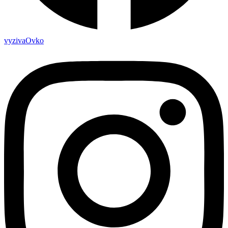
vyzivaOvko