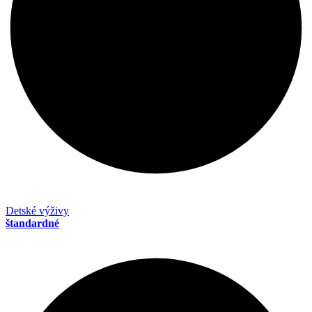
Detské výživy
štandardné