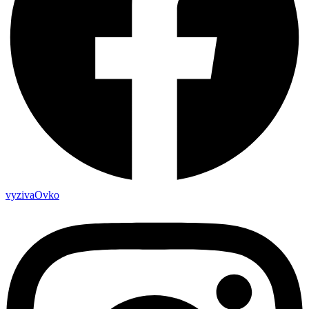
vyzivaOvko