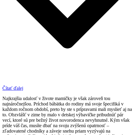
Čítať ďalej
Najkrajšia udalosť v živote mamičky je však zároveň tou
najnáročnejšou. Príchod bábätka do rodiny má svoje špecifiká v
každom ročnom období, preto by ste s prípravami mali myslieť aj na
to. Obzvlášť v zime by malo v detskej výbavičke pribudnúť pár
vecí, ktoré sú pre bežný život novorodenca nevyhnutné. Kým však
príde váš čas, musíte dbať na svoju zvýšenú opatrnosť –
zľadovatené chodníky a záveje snehu priam vyzývajú na