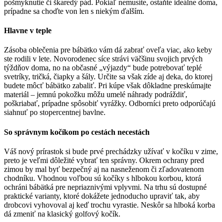
pošmyknutie či škaredý pád. Pokiaľ nemusíte, ostaňte ideálne doma,
prípadne sa choďte von len s niekým ďalším.
Hlavne v teple
Zásoba oblečenia pre bábätko vám dá zabrať oveľa viac, ako keby
ste rodili v lete. Novorodenec síce strávi väčšinu svojich prvých
týždňov doma, no na občasné „výjazdy“ bude potrebovať teplé
svetríky, tričká, čiapky a šály. Určite sa však zíde aj deka, do ktorej
budete môcť bábätko zabaliť. Pri kúpe však dôkladne preskúmajte
materiál – jemnú pokožku môžu umelé náhrady podráždiť,
poškriabať, prípadne spôsobiť vyrážky. Odborníci preto odporúčajú
siahnuť po stopercentnej bavlne.
So správnym kočíkom po cestách necestách
Váš nový prírastok si bude prvé prechádzky užívať v kočíku v zime,
preto je veľmi dôležité vybrať ten správny. Okrem ochrany pred
zimou by mal byť bezpečný aj na nasneženom či zľadovatenom
chodníku. Vhodnou voľbou sú kočíky s hlbokou korbou, ktorá
ochráni bábätká pre nepriaznivými vplyvmi. Na trhu sú dostupné
praktické varianty, ktoré dokážete jednoducho upraviť tak, aby
drobcovi vyhovoval aj keď trochu vyrastie. Neskôr sa hlboká korba
dá zmeniť na klasický golfový kočík.