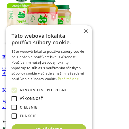
×
Táto webová lokalita
používa súbory cookie.
Táto webová lokalita používa súbory cookie
na zlepšenie používateľskej skúsenosti.
BIO produkty
Používaním našej webovej lokality
vyjadrujete súhlas s používaním všetkých
Ochutnajte naše
súborov cookie v súlade s našimi zásadami
BIO výživy a pokrmy
používania súborov cookie.
Prečítať viac
Kapsičky
NEVYHNUTNE POTREBNÉ
VÝKONNOSŤ
Vaše obľúbené výživy
v praktickom balení
CIELENIE
FUNKCIE
Vyhľadať
PRODUKTY