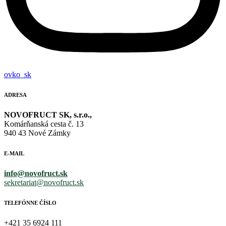
ovko_sk
ADRESA
NOVOFRUCT SK, s.r.o.,
Komárňanská cesta č. 13
940 43 Nové Zámky
E-MAIL
info@novofruct.sk
sekretariat@novofruct.sk
TELEFÓNNE ČÍSLO
+421 35 6924 111