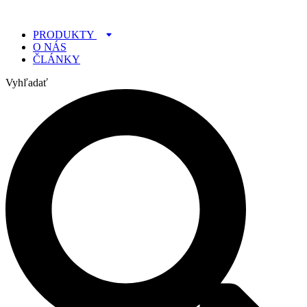
Preskočiť
na
PRODUKTY
obsah
O NÁS
ČLÁNKY
Vyhľadať