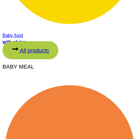
Baby food
with gluten
All products
BABY MEAL