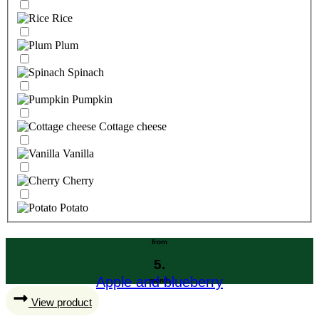
Rice
Plum
Spinach
Pumpkin
Cottage cheese
Vanilla
Cherry
Potato
from
5.
Apple and blueberry
month
View product