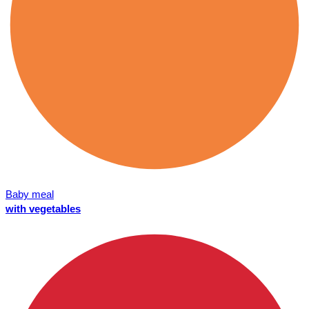
Baby meal
with vegetables