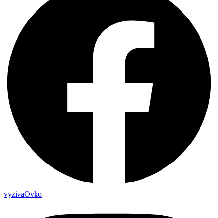
vyzivaOvko