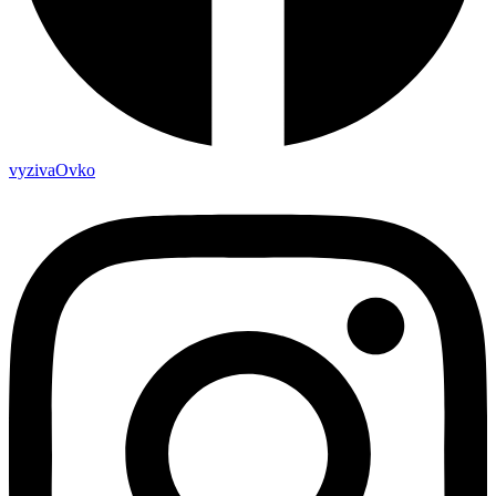
vyzivaOvko