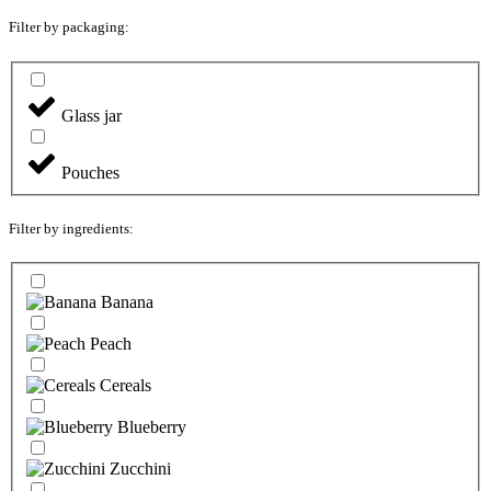
Filter by packaging:
Glass jar
Pouches
Filter by ingredients:
Banana
Peach
Cereals
Blueberry
Zucchini