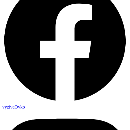
vyzivaOvko