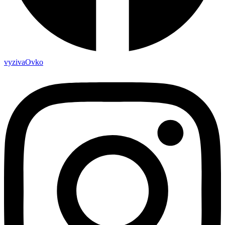
vyzivaOvko