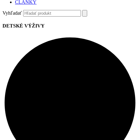
ČLÁNKY
Vyhľadať
DETSKÉ VÝŽIVY