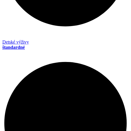
Detské výživy
štandardné