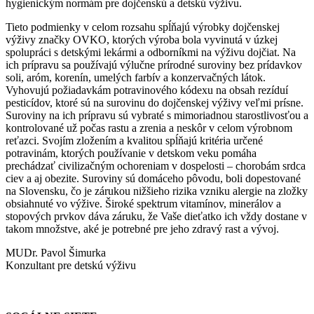
hygienickým normám pre dojčenskú a detskú výživu.
Tieto podmienky v celom rozsahu spĺňajú výrobky dojčenskej
výživy značky OVKO, ktorých výroba bola vyvinutá v úzkej
spolupráci s detskými lekármi a odborníkmi na výživu dojčiat. Na
ich prípravu sa používajú výlučne prírodné suroviny bez prídavkov
soli, aróm, korenín, umelých farbív a konzervačných látok.
Vyhovujú požiadavkám potravinového kódexu na obsah rezíduí
pesticídov, ktoré sú na surovinu do dojčenskej výživy veľmi prísne.
Suroviny na ich prípravu sú vybraté s mimoriadnou starostlivosťou a
kontrolované už počas rastu a zrenia a neskôr v celom výrobnom
reťazci. Svojím zložením a kvalitou spĺňajú kritéria určené
potravinám, ktorých používanie v detskom veku pomáha
prechádzať civilizačným ochoreniam v dospelosti – chorobám srdca
ciev a aj obezite. Suroviny sú domáceho pôvodu, boli dopestované
na Slovensku, čo je zárukou nižšieho rizika vzniku alergie na zložky
obsiahnuté vo výžive. Široké spektrum vitamínov, minerálov a
stopových prvkov dáva záruku, že Vaše dieťatko ich vždy dostane v
takom množstve, aké je potrebné pre jeho zdravý rast a vývoj.
MUDr. Pavol Šimurka
Konzultant pre detskú výživu