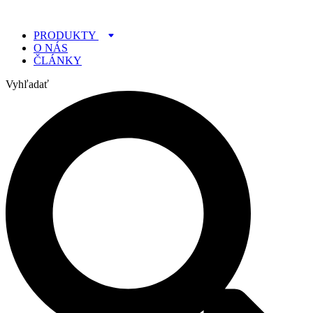
Preskočiť
na
PRODUKTY
obsah
O NÁS
ČLÁNKY
Vyhľadať