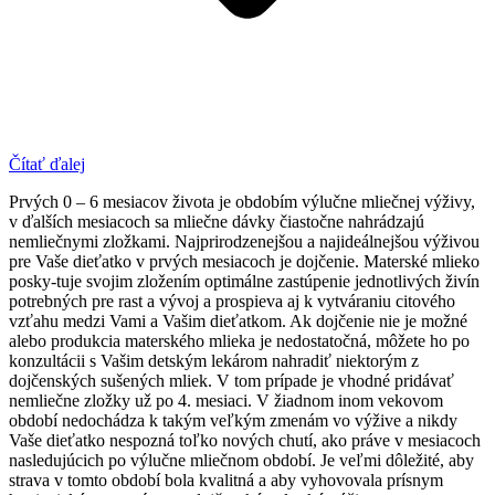
Čítať ďalej
Prvých 0 – 6 mesiacov života je obdobím výlučne mliečnej výživy,
v ďalších mesiacoch sa mliečne dávky čiastočne nahrádzajú
nemliečnymi zložkami. Najprirodzenejšou a najideálnejšou výživou
pre Vaše dieťatko v prvých mesiacoch je dojčenie. Materské mlieko
posky-tuje svojim zložením optimálne zastúpenie jednotlivých živín
potrebných pre rast a vývoj a prospieva aj k vytváraniu citového
vzťahu medzi Vami a Vašim dieťatkom. Ak dojčenie nie je možné
alebo produkcia materského mlieka je nedostatočná, môžete ho po
konzultácii s Vašim detským lekárom nahradiť niektorým z
dojčenských sušených mliek. V tom prípade je vhodné pridávať
nemliečne zložky už po 4. mesiaci. V žiadnom inom vekovom
období nedochádza k takým veľkým zmenám vo výžive a nikdy
Vaše dieťatko nespozná toľko nových chutí, ako práve v mesiacoch
nasledujúcich po výlučne mliečnom období. Je veľmi dôležité, aby
strava v tomto období bola kvalitná a aby vyhovovala prísnym