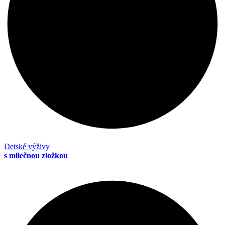
Detské výživy
s mliečnou zložkou