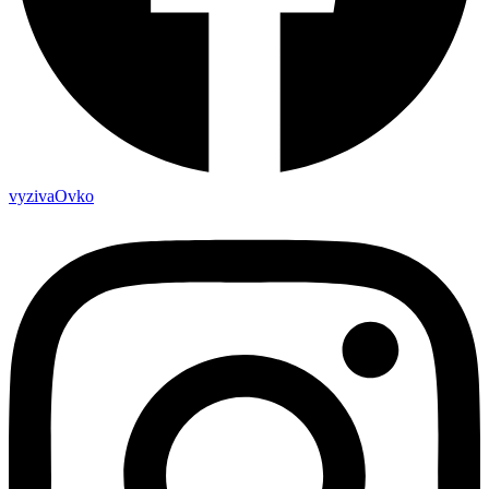
vyzivaOvko