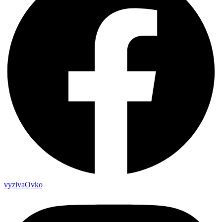
vyzivaOvko