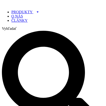
Preskočiť
na
PRODUKTY
obsah
O NÁS
ČLÁNKY
Vyhľadať