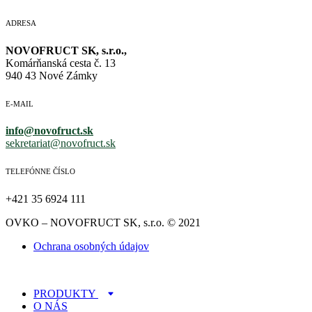
ADRESA
NOVOFRUCT SK, s.r.o.,
Komárňanská cesta č. 13
940 43 Nové Zámky
E-MAIL
info@novofruct.sk
sekretariat@novofruct.sk
TELEFÓNNE ČÍSLO
+421 35 6924 111
OVKO – NOVOFRUCT SK, s.r.o. © 2021
Ochrana osobných údajov
PRODUKTY
O NÁS